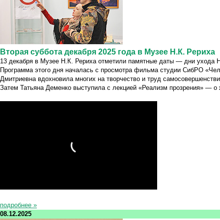
Вторая суббота декабря 2025 года в Музее Н.К. Рериха
13 декабря в Музее Н.К. Рериха отметили памятные даты — дни ухода Ни
Программа этого дня началась с просмотра фильма студии СибРО «Чел
Дмитриевна вдохновила многих на творчество и труд самосовершенстви
Затем Татьяна Деменко выступила с лекцией «Реализм прозрения» — о ж
подробнее »
08.12.2025