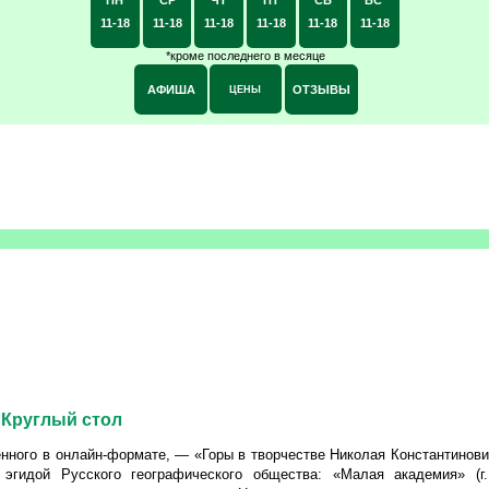
11-18
11-18
11-18
11-18
11-18
11-18
*кроме последнего в месяце
АФИША
ОТЗЫВЫ
ЦЕНЫ
 Круглый стол
дённого в онлайн-формате, — «Горы в творчестве Николая Константинов
эгидой Русского географического общества: «Малая академия» (г.