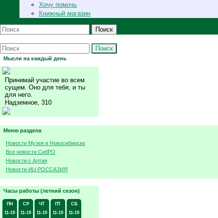
Хочу помочь
Книжный магазин
Поиск
Поиск
Мысли на каждый день
Принимай участие во всем
сущем. Оно для тебя, и ты
для него.
Надземное, 310
Меню раздела
Новости Музея в Новосибирске
Все новости СибРО
Новости с Алтая
Новости ИЦ РОССАЗИЯ
Часы работы (летний сезон)
ПН
СР
ЧТ
ПТ
СБ
11-19
11-19
11-19
11-19
11-19