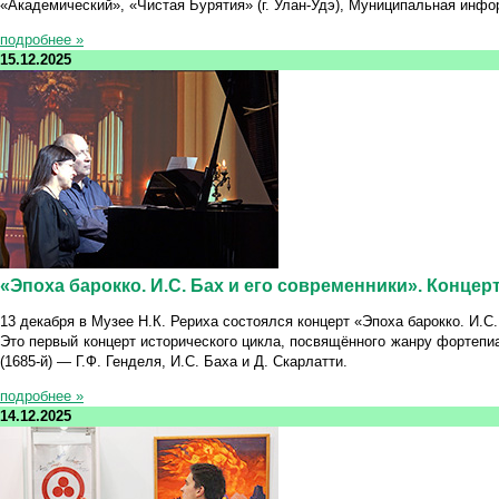
«Академический», «Чистая Бурятия» (г. Улан-Удэ), Муниципальная инфо
подробнее »
15.12.2025
«Эпоха барокко. И.С. Бах и его современники». Концер
13 декабря в Музее Н.К. Рериха состоялся концерт «Эпоха барокко. И.
Это первый концерт исторического цикла, посвящённого жанру фортепиа
(1685-й) — Г.Ф. Генделя, И.С. Баха и Д. Скарлатти.
подробнее »
14.12.2025