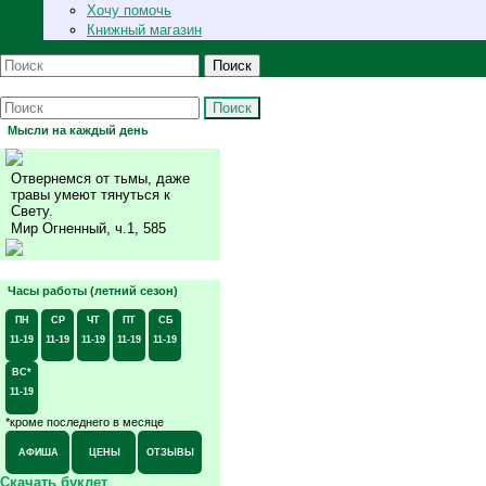
Хочу помочь
Книжный магазин
Поиск
Поиск
Мысли на каждый день
Отвернемся от тьмы, даже
травы умеют тянуться к
Свету.
Мир Огненный, ч.1, 585
Часы работы (летний сезон)
ПН
СР
ЧТ
ПТ
СБ
11-19
11-19
11-19
11-19
11-19
ВС*
11-19
*кроме последнего в месяце
АФИША
ЦЕНЫ
ОТЗЫВЫ
Скачать буклет