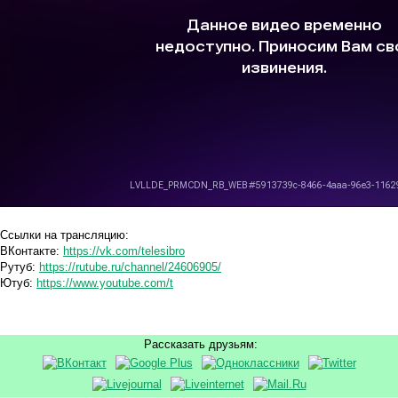
Ссылки на трансляцию:
ВКонтакте:
https://vk.com/telesibro
Рутуб:
https://rutube.ru/channel/24606905/
Ютуб:
https://www.youtube.com/t
Рассказать друзьям: