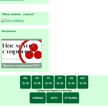
"Мочь помочь - счастье"
Актуально
ПН
СР
ЧТ
ПТ
СБ
ВС*
11-18
11-18
11-18
11-18
11-18
11-18
*кроме последнего в месяце
АФИША
ОТЗЫВЫ
ЦЕНЫ