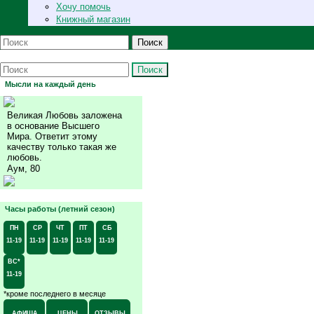
Хочу помочь
Книжный магазин
Поиск
Поиск
Мысли на каждый день
Великая Любовь заложена
в основание Высшего
Мира. Ответит этому
качеству только такая же
любовь.
Аум, 80
Часы работы (летний сезон)
ПН
СР
ЧТ
ПТ
СБ
11-19
11-19
11-19
11-19
11-19
ВС*
11-19
*кроме последнего в месяце
АФИША
ЦЕНЫ
ОТЗЫВЫ