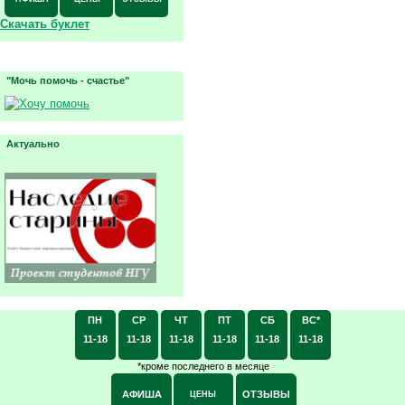
Скачать буклет
"Мочь помочь - счастье"
Актуально
ПН
СР
ЧТ
ПТ
СБ
ВС*
11-18
11-18
11-18
11-18
11-18
11-18
*кроме последнего в месяце
АФИША
ОТЗЫВЫ
ЦЕНЫ