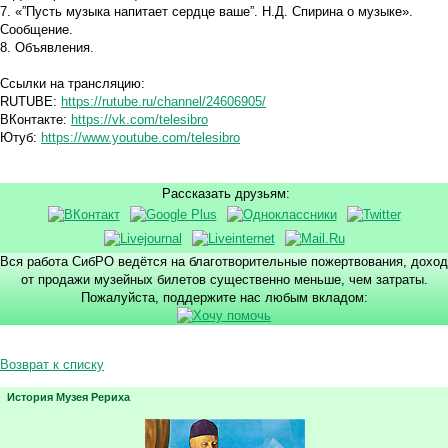
7. «”Пусть музыка напитает сердце ваше”. Н.Д. Спирина о музыке».
Сообщение.
8. Объявления.
Ссылки на трансляцию:
RUTUBE:
https://rutube.ru/channel/24606905/
ВКонтакте:
https://vk.com/telesibro
Ютуб:
https://www.youtube.com/telesibro
Рассказать друзьям:
Вся работа СибРО ведётся на благотворительные пожертвования, доход
от продажи музейных билетов существенно меньше, чем затраты.
Пожалуйста, поддержите нас любым вкладом:
Возврат к списку
История Музея Рериха