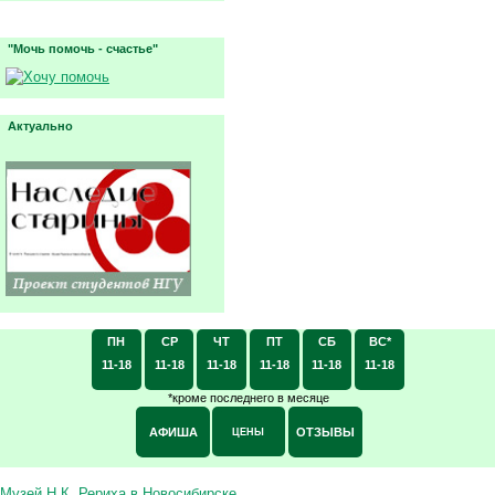
"Мочь помочь - счастье"
Актуально
ПН
СР
ЧТ
ПТ
СБ
ВС*
11-18
11-18
11-18
11-18
11-18
11-18
*кроме последнего в месяце
АФИША
ОТЗЫВЫ
ЦЕНЫ
Музей Н.К. Рериха в Новосибирске