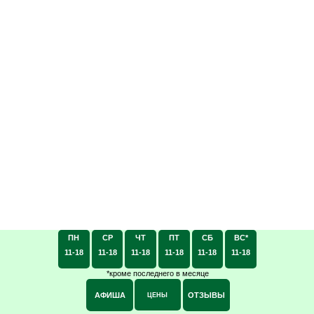
ПН
СР
ЧТ
ПТ
СБ
ВС*
11-18
11-18
11-18
11-18
11-18
11-18
*кроме последнего в месяце
АФИША
ОТЗЫВЫ
ЦЕНЫ