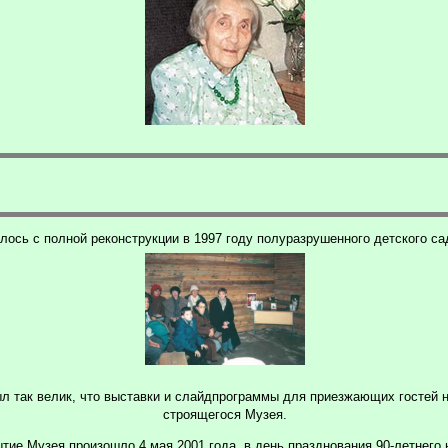
ось с полной реконструкции в 1997 году полуразрушенного детского са
был так велик, что выставки и слайдпрограммы для приезжающих гостей
строящегося Музея.
тие Музея произошло 4 мая 2001 года, в день празднования 90-летнего