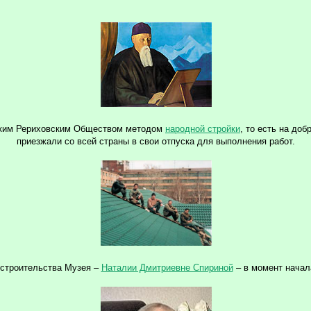
рским Рериховским Обществом методом
народной стройки
, то есть на до
приезжали со всей страны в свои отпуска для выполнения работ.
 строительства Музея –
Наталии Дмитриевне Спириной
– в момент начал