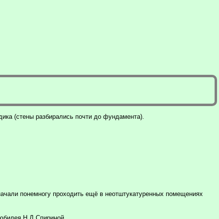
дика (стены разбирались почти до фундамента).
 начали понемногу проходить ещё в неотштукатуренных помещениях
 юбилея Н.Д.Спириной.