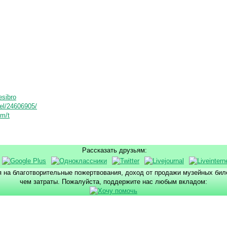
esibro
nel/24606905/
om/t
Рассказать друзьям:
 на благотворительные пожертвования, доход от продажи музейных би
чем затраты. Пожалуйста, поддержите нас любым вкладом: