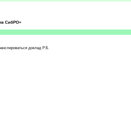
хив СибРО»
ранслироваться доклад Р.Б.