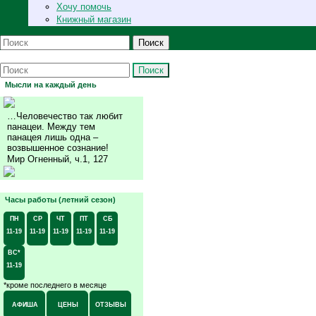
Хочу помочь
Книжный магазин
Поиск
Поиск
Мысли на каждый день
…Человечество так любит
панацеи. Между тем
панацея лишь одна –
возвышенное сознание!
Мир Огненный, ч.1, 127
Часы работы (летний сезон)
ПН
СР
ЧТ
ПТ
СБ
11-19
11-19
11-19
11-19
11-19
ВС*
11-19
*кроме последнего в месяце
АФИША
ЦЕНЫ
ОТЗЫВЫ