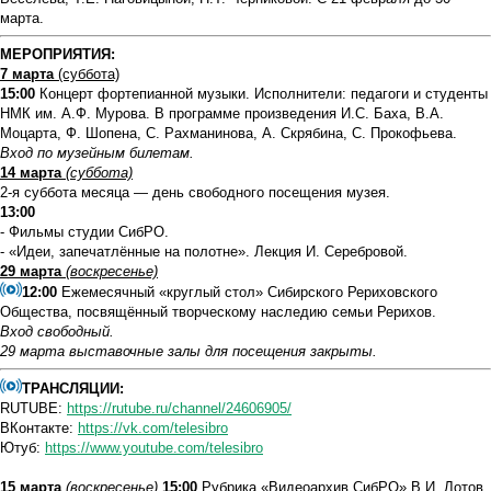
марта.
М
ЕРОПРИЯТИЯ:
7 марта
(суббота)
15:00
Концерт фортепианной музыки. Исполнители: педагоги и студенты
НМК им. А.Ф. Мурова. В программе произведения И.С. Баха, В.А.
Моцарта, Ф. Шопена, С. Рахманинова, А. Скрябина, С. Прокофьева.
Вход по музейным билетам.
14 марта
(суббота)
2-я суббота месяца — день свободного посещения музея.
13:00
- Фильмы студии СибРО.
- «Идеи, запечатлённые на полотне». Лекция И. Серебровой.
29 марта
(воскресенье)
12:00
Ежемесячный «круглый стол» Сибирского Рериховского
Общества, посвящённый творческому наследию семьи Рерихов.
Вход свободный.
29 марта выставочные залы для посещения закрыты.
ТРАНСЛЯЦИИ:
RUTUBE:
https://rutube.ru/channel/24606905/
ВКонтакте:
https://vk.com/telesibro
Ютуб:
https://www.youtube.com/telesibro
15 марта
(
воскресенье
)
15:00
Рубрика «Видеоархив СибРО».В.И. Лотов.