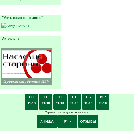
"Мочь помочь - счастье"
Актуально
ПН
СР
ЧТ
ПТ
СБ
ВС*
11-18
11-18
11-18
11-18
11-18
11-18
*кроме последнего в месяце
АФИША
ОТЗЫВЫ
ЦЕНЫ