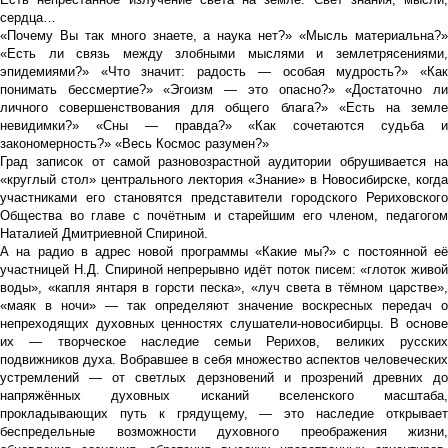
сердца…
«Почему Вы так много знаете, а наука нет?» «Мысль материальна?»
«Есть ли связь между злобными мыслями и землетрясениями,
эпидемиями?» «Что значит: радость — особая мудрость?» «Как
понимать бессмертие?» «Эгоизм — это опасно?» «Достаточно ли
личного совершенствования для общего блага?» «Есть на земле
невидимки?» «Сны — правда?» «Как сочетаются судьба и
закономерность?» «Весь Космос разумен?»
Град записок от самой разновозрастной аудитории обрушивается на
«круглый стол» центрального лектория «Знание» в Новосибирске, когда
участниками его становятся представители городского Рериховского
Общества во главе с почётным и старейшим его членом, педагогом
Наталией Дмитриевной Спириной.
А на радио в адрес новой программы «Какие мы?» с постоянной её
участницей Н.Д. Спириной непрерывно идёт поток писем: «глоток живой
воды», «капля янтаря в горсти песка», «луч света в тёмном царстве»,
«маяк в ночи» — так определяют значение воскресных передач о
непреходящих духовных ценностях слушатели-новосибирцы. В основе
их — творческое наследие семьи Рерихов, великих русских
подвижников духа. Вобравшее в себя множество аспектов человеческих
устремлений — от светлых дерзновений и прозрений древних до
напряжённых духовных исканий вселенского масштаба,
прокладывающих путь к грядущему, — это наследие открывает
беспредельные возможности духовного преображения жизни,