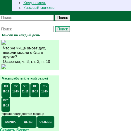
Хочу помочь
Книжный магазин
Поиск
Поиск
Мысли на каждый день
Что же чище омоет дух,
нежели мысли о благе
других?
Озарение, ч. 3, гл. 3, п. 10
Часы работы (летний сезон)
ПН
СР
ЧТ
ПТ
СБ
11-19
11-19
11-19
11-19
11-19
ВС*
11-19
*кроме последнего в месяце
АФИША
ЦЕНЫ
ОТЗЫВЫ
Скачать буклет