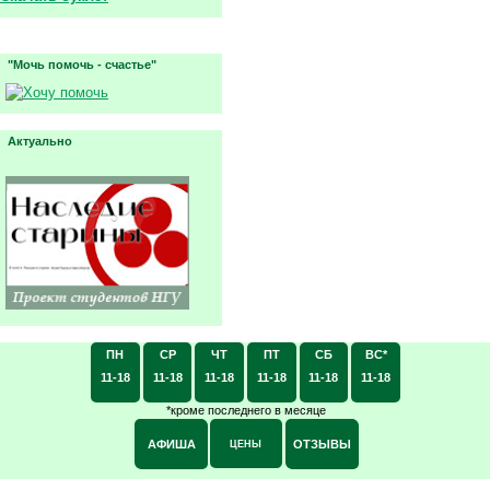
"Мочь помочь - счастье"
Актуально
ПН
СР
ЧТ
ПТ
СБ
ВС*
11-18
11-18
11-18
11-18
11-18
11-18
*кроме последнего в месяце
АФИША
ОТЗЫВЫ
ЦЕНЫ