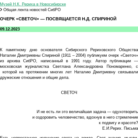
Музей Н.К. Рериха в Новосибирске
Общая лента новостей СибРО
ОЧЕРК «СВЕТОЧ» — ПОСВЯЩАЕТСЯ Н.Д. СПИРИНОЙ
09.12.2023
К памятному дню основателя Сибирского Рериховского Общества
Наталии Дмитриевны Спириной (1911 – 2004) публикуем очерк «Светоч»
из архива СибРО, написанный в 1991 году. Автор публикации —
московская журналистка Светлана Александровна Пономаренко, с
которой на протяжении многих лет Наталию Дмитриевну связывали
дружеские отношения и общие дела.
СВЕТОЧ
И не есть ли это величайшая задача — одухотворить
и оздоровить человечество, вдохнув в него стремление
к подвигу и красоте?
Е.И.Рерих. Письма
Есть непрестанное излучение света на земле. Свет знания, мысли,