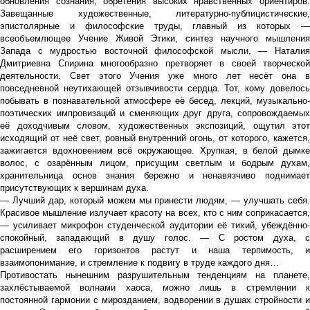
обновления сознания, обретения высоких нравственных ориентиров.
Завещанные художественные, литературно-публицистические,
эпистолярные и философские труды, главный из которых —
всеобъемлющее Учение Живой Этики, синтез научного мышления
Запада с мудростью восточной философской мысли, — Наталия
Дмитриевна Спирина многообразно претворяет в своей творческой
деятельности. Свет этого Учения уже много лет несёт она в
повседневной неутихающей отзывчивости сердца. Тот, кому довелось
побывать в познавательной атмосфере её бесед, лекций, музыкально-
поэтических импровизаций и сменяющих друг друга, сопровождаемых
её доходчивым словом, художественных экспозиций, ощутил этот
исходящий от неё свет, ровный внутренний огонь, от которого, кажется,
зажигается вдохновением всё окружающее. Хрупкая, в белой дымке
волос, с озарённым лицом, присущим светлым и бодрым духам,
хранительница основ знания бережно и ненавязчиво поднимает
присутствующих к вершинам духа.
— Лучший дар, который можем мы принести людям, — улучшать себя.
Красивое мышление излучает красоту на всех, кто с ним соприкасается,
— усиливает микрофон студенческой аудитории её тихий, убеждённо-
спокойный, западающий в душу голос. — С ростом духа, с
расширением его горизонтов растут и наша терпимость, и
взаимопонимание, и стремление к подвигу в труде каждого дня…
Противостать нынешним разрушительным тенденциям на планете,
захлёстываемой волнами хаоса, можно лишь в стремлении к
постоянной гармонии с мирозданием, водворении в душах стройности и