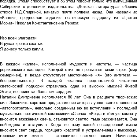
порядка. Этому способствует и об этом говорит только что выпущенный
Сибирским отделением издательства «Детская литература» сборник
стихов Н.Д.Спириной, начатых почти полвека назад. Она назвали их
«Капли», предпослав изданию поэтическую выдержку из «Цветов
Мории» Николая Константиновича Рериха:
Изо всей благодати
В руках крепко сжатых
Я донесу только капли.
В каждой «капле», исполненной мудрости и чистоты, — частица
рериховского наследия. Каждый стих не превышает семи строк (мир
семеричен), и везде отсутствует местоимение «я» (его антитеза —
беспредельность). В каждой «капле» предлагаемой читателю
светоносной подборки отразилась одна из высоких мыслей Живой
Этики, воспринятая большим сердцем.
Наталии Дмитриевне исполняется 80 лет. Она в расцвете творческих
сил. Закончить короткое представление автора лучше всего словесным
«автопортретом», невольно созданным ею во вступлении к последней
музыкально-поэтической композиции «Свеча»: «Когда в тёмную комнату
вносится зажжённая свеча, становится светло, тьма рассеивается. Она
побеждена и отступила. Когда во тьму нашей повседневной жизни
вносится свет сердца, горящего красотой и устремлением к высокому,
горнему пути жизни, — становится светлее вокруг. Начинаешь