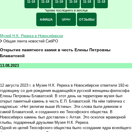
11-18
11-18
11-18
11-18
11-18
11-18
*кроме последнего в месяце
АФИША
ОТЗЫВЫ
ЦЕНЫ
Музей Н.К. Рериха в Новосибирске
Общая лента новостей СибРО
Открытие памятного камня в честь Елены Петровны
Блаватской
13.08.2023
12 августа 2023 г. в Музее Н.К. Рериха в Новосибирске отметили 192-ю
годовщину со дня рождения выдающейся русской женщины-философа
Елены Петровны Блаватской. В этот день на территории музея был
открыт памятный камень в честь Е.П. Блаватской. На нём табличка с
надписью: «Нет религии выше Истины». Эти слова были девизом и
самой Блаватской, и созданного ею Теософского общества. В
Новосибирск камень был доставлен с Алтая. Это осколок мраморной
глыбы, подаренный друзьями Музея Н.К. Рериха.
Одной из целей Теософского общества было «создание ядра всеобщего