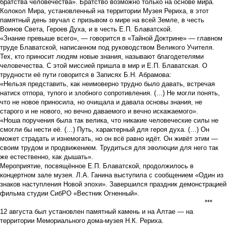
братства человечества». Братство возможно только на основе мира.
Колокол Мира, установленный на территории Музея Рериха, в этот
памятный день звучал с призывом о мире на всей Земле, в честь
Воинов Света, Героев Духа, и в честь Е.П. Блаватской.
«Знание превыше всего», — говорится в «Тайной Доктрине» — главном
труде Блаватской, написанном под руководством Великого Учителя.
Тех, кто приносит людям новые знания, называют благодетелями
человечества. С этой миссией пришла в мир и Е.П. Блаватская. О
трудности её пути говорится в Записях Б.Н. Абрамова:
«Нельзя представить, как неимоверно трудно было давать, встречая
натиск отпора, тупого и злобного сопротивления. (…) Не могли понять,
что не новое приносила, но очищала и давала основы знания, не
старого и не нового, но вечно даваемого и вечно искажаемого».
«Ноша поручения была так велика, что никакие человеческие силы не
смогли бы нести её. (…) Путь, характерный для героя духа. (…) Он
может страдать и изнемогать, но он всё равно идёт. Он живёт этим —
своим трудом и продвижением. Трудиться для эволюции для него так
же естественно, как дышать».
Мероприятие, посвящённое Е.П. Блаватской, продолжилось в
концертном зале музея. Л.А. Ганина выступила с сообщением «Один из
знаков наступления Новой эпохи». Завершился праздник демонстрацией
фильма студии СибРО «Вестник Огненный».
***
12 августа был установлен памятный камень и на Алтае — на
территории Мемориального дома-музея Н.К. Рериха.