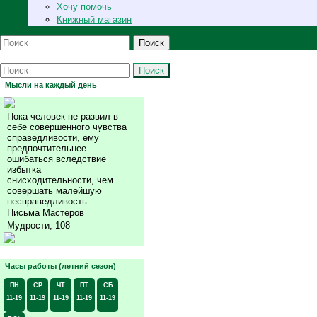
Хочу помочь
Книжный магазин
Поиск
Поиск
Мысли на каждый день
Пока человек не развил в
себе совершенного чувства
справедливости, ему
предпочтительнее
ошибаться вследствие
избытка
снисходительности, чем
совершать малейшую
несправедливость.
Письма Мастеров
Мудрости, 108
Часы работы (летний сезон)
ПН
СР
ЧТ
ПТ
СБ
11-19
11-19
11-19
11-19
11-19