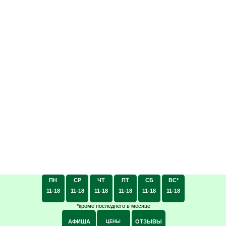
ПН
СР
ЧТ
ПТ
СБ
ВС*
11-18
11-18
11-18
11-18
11-18
11-18
*кроме последнего в месяце
АФИША
ОТЗЫВЫ
ЦЕНЫ