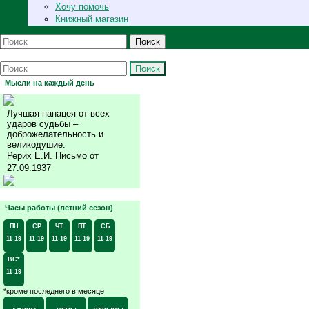
Хочу помочь
Книжный магазин
Поиск
Поиск
Мысли на каждый день
Лучшая панацея от всех
ударов судьбы –
доброжелательность и
великодушие.
Рерих Е.И. Письмо от
27.09.1937
Часы работы (летний сезон)
ПН
СР
ЧТ
ПТ
СБ
11-19
11-19
11-19
11-19
11-19
ВС*
11-19
*кроме последнего в месяце