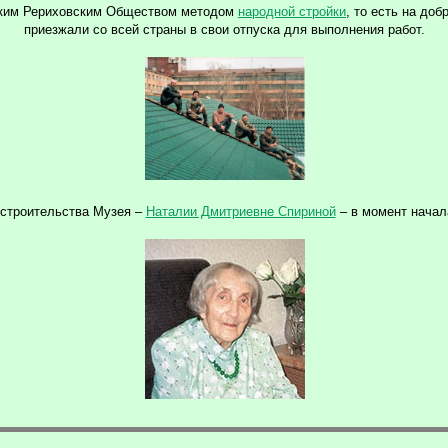
рским Рериховским Обществом методом
народной стройки
, то есть на до
приезжали со всей страны в свои отпуска для выполнения работ.
 строительства Музея –
Наталии Дмитриевне Спириной
– в момент начал