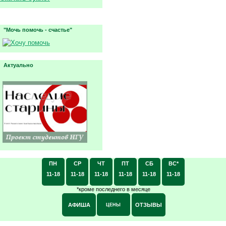
"Мочь помочь - счастье"
Актуально
ПН
СР
ЧТ
ПТ
СБ
ВС*
11-18
11-18
11-18
11-18
11-18
11-18
*кроме последнего в месяце
АФИША
ОТЗЫВЫ
ЦЕНЫ