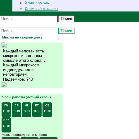
Хочу помочь
Книжный магазин
Поиск
Поиск
Мысли на каждый день
Каждый человек есть
микрокосм в полном
смысле этого слова. …
Каждый микрокосм
индивидуален и
неповторяем.
Надземное, 740
Часы работы (летний сезон)
ПН
СР
ЧТ
ПТ
СБ
11-19
11-19
11-19
11-19
11-19
ВС*
11-19
*кроме последнего в месяце