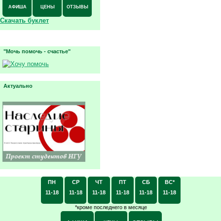
АФИША
ЦЕНЫ
ОТЗЫВЫ
Скачать буклет
"Мочь помочь - счастье"
Актуально
ПН
СР
ЧТ
ПТ
СБ
ВС*
11-18
11-18
11-18
11-18
11-18
11-18
*кроме последнего в месяце