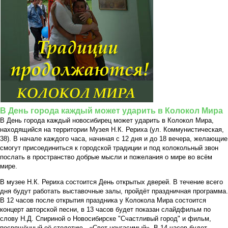
В День города каждый может ударить в Колокол Мира
В День города каждый новосибирец может ударить в Колокол Мира,
находящийся на территории Музея Н.К. Рериха (ул. Коммунистическая,
38). В начале каждого часа, начиная с 12 дня и до 18 вечера, желающие
смогут присоединиться к городской традиции и под колокольный звон
послать в пространство добрые мысли и пожелания о мире во всём
мире.
В музее Н.К. Рериха состоится День открытых дверей. В течение всего
дня будут работать выставочные залы, пройдёт праздничная программа.
В 12 часов после открытия праздника у Колокола Мира состоится
концерт авторской песни, в 13 часов будет показан слайдфильм по
слову Н.Д. Спириной о Новосибирске "Счастливый город" и фильм,
посвящённый её столетию - «Свет неугасимый». В 14 часов будет