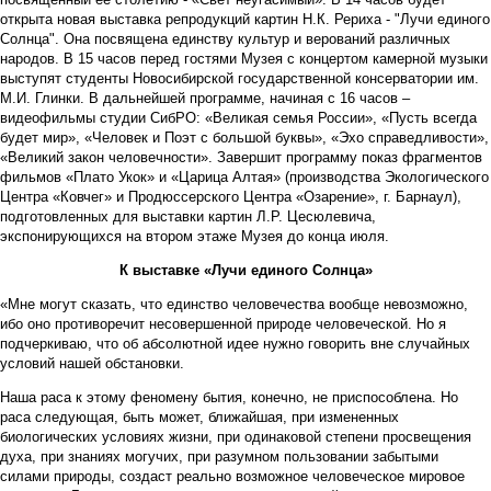
открыта новая выставка репродукций картин Н.К. Рериха - "Лучи единого
Солнца". Она посвящена единству культур и верований различных
народов. В 15 часов перед гостями Музея с концертом камерной музыки
выступят студенты Новосибирской государственной консерватории им.
М.И. Глинки. В дальнейшей программе, начиная с 16 часов –
видеофильмы студии СибРО: «Великая семья России», «Пусть всегда
будет мир», «Человек и Поэт с большой буквы», «Эхо справедливости»,
«Великий закон человечности». Завершит программу показ фрагментов
фильмов «Плато Укок» и «Царица Алтая» (производства Экологического
Центра «Ковчег» и Продюссерского Центра «Озарение», г. Барнаул),
подготовленных для выставки картин Л.Р. Цесюлевича,
экспонирующихся на втором этаже Музея до конца июля.
К выставке «Лучи единого Солнца»
«Мне могут сказать, что единство человечества вообще невозможно,
ибо оно противоречит несовершенной природе человеческой. Но я
подчеркиваю, что об абсолютной идее нужно говорить вне случайных
условий нашей обстановки.
Наша раса к этому феномену бытия, конечно, не приспособлена. Но
раса следующая, быть может, ближайшая, при измененных
биологических условиях жизни, при одинаковой степени просвещения
духа, при знаниях могучих, при разумном пользовании забытыми
силами природы, создаст реально возможное человеческое мировое