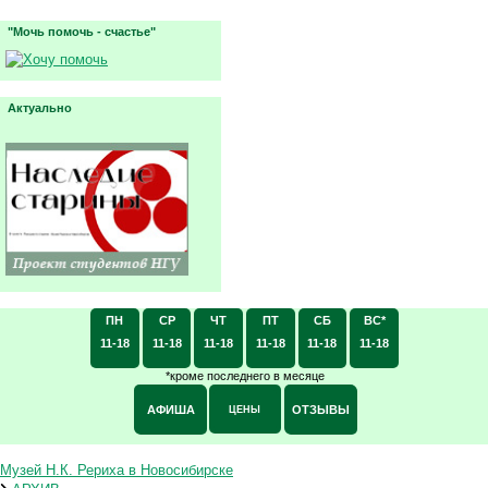
"Мочь помочь - счастье"
Актуально
ПН
СР
ЧТ
ПТ
СБ
ВС*
11-18
11-18
11-18
11-18
11-18
11-18
*кроме последнего в месяце
АФИША
ОТЗЫВЫ
ЦЕНЫ
Музей Н.К. Рериха в Новосибирске