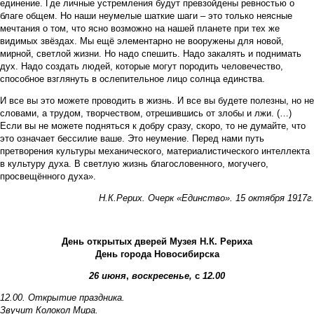
единение. Где личные устремления будут превзойдены ревностью о
благе общем. Но наши неумелые шаткие шаги – это только неясные
мечтания о том, что ясно возможно на нашей планете при тех же
видимых звёздах. Мы ещё элементарно не вооружены для новой,
мирной, светлой жизни. Но надо спешить. Надо закалять и поднимать
дух. Надо создать людей, которые могут породить человечество,
способное взглянуть в ослепительное лицо солнца единства.
И все вы это можете проводить в жизнь. И все вы будете полезны, но не
словами, а трудом, творчеством, отрешившись от злобы и лжи. (…)
Если вы не можете подняться к добру сразу, скоро, то не думайте, что
это означает бессилие ваше. Это неумение. Перед нами путь
претворения культуры механического, материалистического интеллекта
в культуру духа. В светлую жизнь благословенного, могучего,
просвещённого духа».
Н.К.Рерих. Очерк «Единство». 15 октября 1917г.
День открытых дверей Музея Н.К. Рериха
День города Новосибирска
26 июня
,
воскресенье,
с
12.00
12.00. Открытие праздника.
Звучит Колокол Мира.