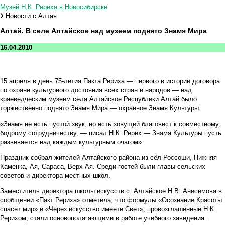
Музей Н.К. Рериха в Новосибирске
Новости с Алтая
Алтай. В селе Алтайское над музеем поднято Знамя Мира
16.04.2010
15 апреля в день 75-летия Пакта Рериха — первого в истории договора
по охране культурного достояния всех стран и народов — над
краеведческим музеем села Алтайское Республики Алтай было
торжественно поднято Знамя Мира — охранное Знамя Культуры.
«Знамя не есть пустой звук, но есть зовущий благовест к совместному,
бодрому сотрудничеству, — писал Н.К. Рерих.— Знамя Культуры пусть
развевается над каждым культурным очагом».
Праздник собрал жителей Алтайского района из сёл Россоши, Нижняя
Каменка, Ая, Сараса, Верх-Ая. Среди гостей были главы сельских
советов и директора местных школ.
Заместитель директора школы искусств с. Алтайское Н.В. Анисимова в
сообщении «Пакт Рериха» отметила, что формулы «Осознание Красоты
спасёт мир» и «Через искусство имеете Свет», провозглашённые Н.К.
Рерихом, стали основополагающими в работе учебного заведения.