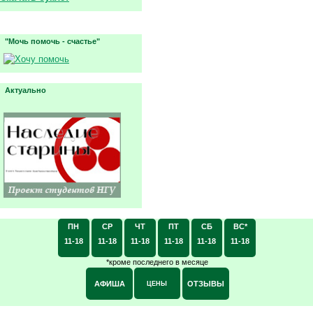
"Мочь помочь - счастье"
Актуально
ПН
СР
ЧТ
ПТ
СБ
ВС*
11-18
11-18
11-18
11-18
11-18
11-18
*кроме последнего в месяце
АФИША
ОТЗЫВЫ
ЦЕНЫ