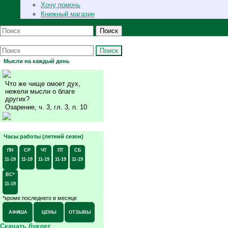
Хочу помочь
Книжный магазин
Поиск
Поиск
Мысли на каждый день
Что же чище омоет дух,
нежели мысли о благе
других?
Озарение, ч. 3, гл. 3, п. 10
Часы работы (летний сезон)
ПН
СР
ЧТ
ПТ
СБ
11-19
11-19
11-19
11-19
11-19
ВС*
11-19
*кроме последнего в месяце
АФИША
ЦЕНЫ
ОТЗЫВЫ
Скачать буклет