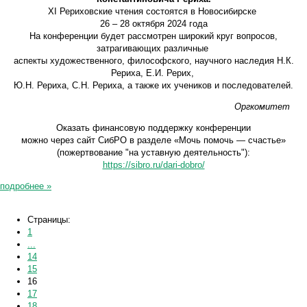
XI Рериховские чтения состоятся в Новосибирске
26 – 28 октября 2024 года
На конференции будет рассмотрен широкий круг вопросов,
затрагивающих различные
аспекты художественного, философского, научного наследия Н.К.
Рериха, Е.И. Рерих,
Ю.Н. Рериха, С.Н. Рериха, а также их учеников и последователей.
Оргкомитет
Оказать финансовую поддержку конференции
можно через сайт СибРО в разделе «Мочь помочь — счастье»
(пожертвование "на уставную деятельность"):
https://sibro.ru/dari-dobro/
подробнее »
Страницы:
1
...
14
15
16
17
18