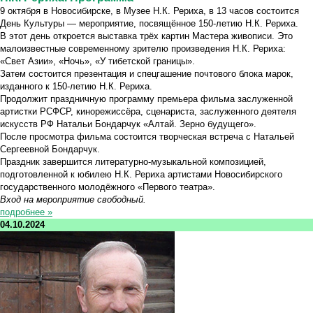
9 октября в Новосибирске, в Музее Н.К. Рериха, в 13 часов состоится
День Культуры — мероприятие, посвящённое 150-летию Н.К. Рериха.
В этот день откроется выставка трёх картин Мастера живописи. Это
малоизвестные современному зрителю произведения Н.К. Рериха:
«Свет Азии», «Ночь», «У тибетской границы».
Затем состоится презентация и спецгашение почтового блока марок,
изданного к 150-летию Н.К. Рериха.
Продолжит праздничную программу премьера фильма заслуженной
артистки РСФСР, кинорежиссёра, сценариста, заслуженного деятеля
искусств РФ Натальи Бондарчук «Алтай. Зерно будущего».
После просмотра фильма состоится творческая встреча с Натальей
Сергеевной Бондарчук.
Праздник завершится литературно-музыкальной композицией,
подготовленной к юбилею Н.К. Рериха артистами Новосибирского
государственного молодёжного «Первого театра».
Вход на мероприятие свободный.
подробнее »
04.10.2024