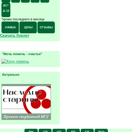
ВС*
11-19
*кроме последнего в месяце
АФИША
ЦЕНЫ
ОТЗЫВЫ
Скачать буклет
"Мочь помочь - счастье"
Актуально
ПН
СР
ЧТ
ПТ
СБ
ВС*