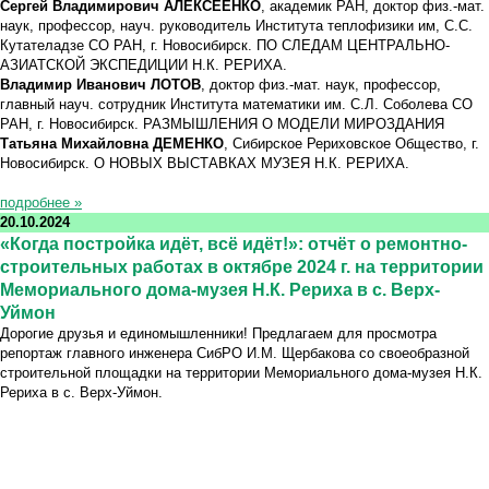
Сергей Владимирович АЛЕКСЕЕНКО
, академик РАН, доктор физ.-мат.
наук, профессор, науч. руководитель Института теплофизики им, С.С.
Кутателадзе СО РАН, г. Новосибирск. ПО СЛЕДАМ ЦЕНТРАЛЬНО-
АЗИАТСКОЙ ЭКСПЕДИЦИИ Н.К. РЕРИХА.
Владимир Иванович ЛОТОВ
, доктор физ.-мат. наук, профессор,
главный науч. сотрудник Института математики им. С.Л. Соболева СО
РАН, г. Новосибирск. РАЗМЫШЛЕНИЯ О МОДЕЛИ МИРОЗДАНИЯ
Татьяна Михайловна ДЕМЕНКО
, Сибирское Рериховское Общество, г.
Новосибирск. О НОВЫХ ВЫСТАВКАХ МУЗЕЯ Н.К. РЕРИХА.
подробнее »
20.10.2024
«Когда постройка идёт, всё идёт!»: отчёт о ремонтно-
строительных работах в октябре 2024 г. на территории
Мемориального дома-музея Н.К. Рериха в с. Верх-
Уймон
Дорогие друзья и единомышленники! Предлагаем для просмотра
репортаж главного инженера СибРО И.М. Щербакова со своеобразной
строительной площадки на территории Мемориального дома-музея Н.К.
Рериха в с. Верх-Уймон.