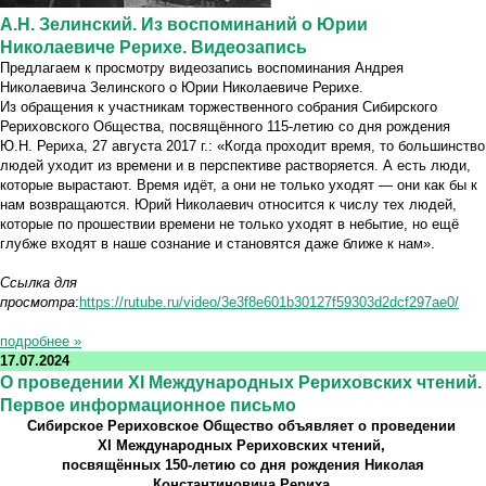
А.Н. Зелинский. Из воспоминаний о Юрии
Николаевиче Рерихе. Видеозапись
Предлагаем к просмотру видеозапись воспоминания Андрея
Николаевича Зелинского о Юрии Николаевиче Рерихе.
Из обращения к участникам торжественного собрания Сибирского
Рериховского Общества, посвящённого 115-летию со дня рождения
Ю.Н. Рериха, 27 августа 2017 г.: «Когда проходит время, то большинство
людей уходит из времени и в перспективе растворяется. А есть люди,
которые вырастают. Время идёт, а они не только уходят — они как бы к
нам возвращаются. Юрий Николаевич относится к числу тех людей,
которые по прошествии времени не только уходят в небытие, но ещё
глубже входят в наше сознание и становятся даже ближе к нам».
Ссылка для
просмотра
:
https://rutube.ru/video/3e3f8e601b30127f59303d2dcf297ae0/
подробнее »
17.07.2024
О проведении XI Международных Рериховских чтений.
Первое информационное письмо
Сибирское Рериховское Общество объявляет о проведении
XI Международных Рериховских чтений,
посвящённых 150-летию со дня рождения Николая
Константиновича Рериха.