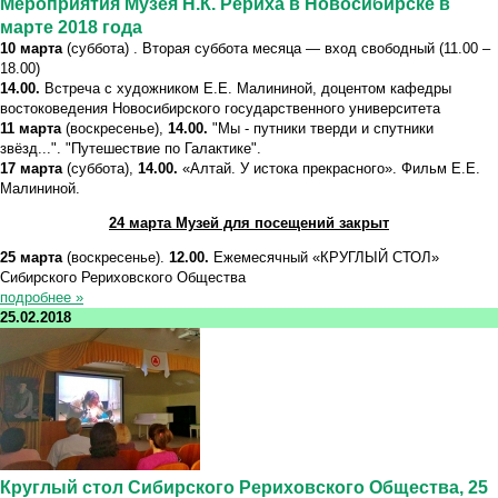
Мероприятия Музея Н.К. Рериха в Новосибирске в
марте 2018 года
10 марта
(суббота) . Вторая суббота месяца — вход свободный (11.00 –
18.00)
14.00.
Встреча с художником Е.Е. Малининой, доцентом кафедры
востоковедения Новосибирского государственного университета
11 марта
(воскресенье),
14.00.
"Мы - путники тверди и спутники
звёзд...". "Путешествие по Галактике".
17 марта
(суббота),
14.00.
«Алтай. У истока прекрасного». Фильм Е.Е.
Малининой.
24 марта Музей для посещений закрыт
25 марта
(воскресенье).
12.00.
Ежемесячный «КРУГЛЫЙ СТОЛ»
Сибирского Рериховского Общества
подробнее »
25.02.2018
Круглый стол Сибирского Рериховского Общества, 25