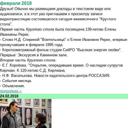
февраля 2018
Друзья! Обычно мы размещаем доклады в текстовом виде или
аудиозаписи, а в этот раз приглашаем к просмотру записи
видеотрансляции состоявшегося сегодня ежемесячного "Круглого
стола".
Первая часть
Круглого стола
была посвящена 139-летию Елены
Ивановны Рерих.
- Слово Н.Д. Спириной "Воительница" о Елене Ивановне Рерих, впервые
прозвучавшее в феврале 1995 года.
- Короткометражный фильм студии СибРО "Высокая энергия любви".
Перерыв:
Экскурсия в Каминном зале.
Вторая часть Круглого стола:
- Е.Г. Коробова. "Открытие, опередившее время. О наследии супругов
Кирлиан. К 120-летию С.Д. Кирлиана.
- Н.Ф. Василькова. Новости издательского центра РОССАЗИЯ.
- События месяца.
- Объявления.
подробнее »
24.02.2018