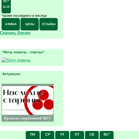
ВС*
11-19
*кроме последнего в месяце
АФИША
ЦЕНЫ
ОТЗЫВЫ
Скачать буклет
"Мочь помочь - счастье"
Актуально
ПН
СР
ЧТ
ПТ
СБ
ВС*